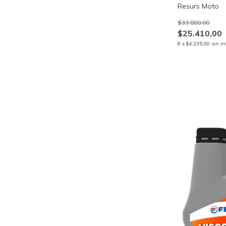
Resurs Moto
$33.880,00
$25.410,00
6
x
$4.235,00
sin in