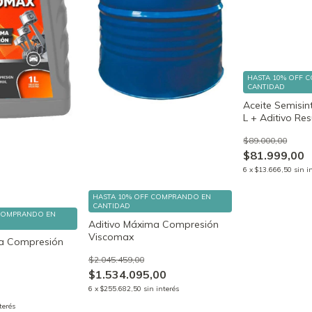
HASTA 10% OFF
C
CANTIDAD
Aceite Semisin
L + Aditivo Re
$89.000,00
$81.999,00
6
x
$13.666,50
sin i
HASTA 10% OFF
COMPRANDO EN
CANTIDAD
COMPRANDO EN
Aditivo Máxima Compresión
Viscomax
ma Compresión
$2.045.459,00
$1.534.095,00
6
x
$255.682,50
sin interés
terés