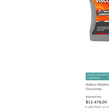
HASTA 10% OFF
CANTIDAD
Aditivo Máxi
Viscomax
$16.637,00
$12.478,00
6
x
$2.079,67
sin in