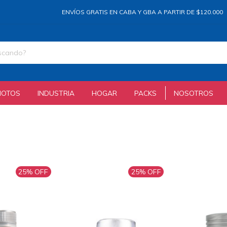
ENVÍOS GRATIS EN CABA Y GBA A PARTIR DE $120.000
HASTA
MOTOS
INDUSTRIA
HOGAR
PACKS
NOSOTROS
25
% OFF
25
% OFF