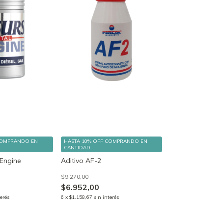
OMPRANDO EN
HASTA 10% OFF
COMPRANDO EN
CANTIDAD
 Engine
Aditivo AF-2
$9.270,00
$6.952,00
terés
6
x
$1.158,67
sin interés