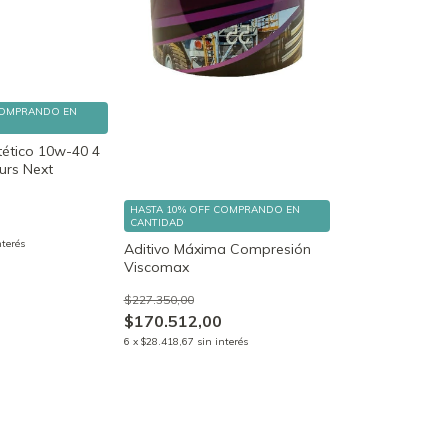
OMPRANDO EN
tético 10w-40 4
surs Next
HASTA 10% OFF
COMPRANDO EN
CANTIDAD
nterés
Aditivo Máxima Compresión
Viscomax
$227.350,00
$170.512,00
6
x
$28.418,67
sin interés