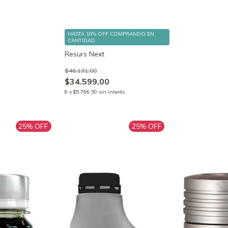
HASTA 10% OFF
COMPRANDO EN
CANTIDAD
Resurs Next
$46.131,00
$34.599,00
6
x
$5.766,50
sin interés
25
% OFF
25
% OFF