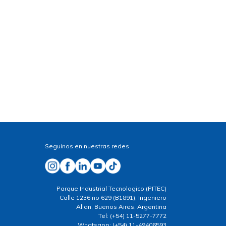
Seguinos en nuestras redes
Parque Industrial Tecnologico (PITEC)
Calle 1236 no 629 (B1891), Ingeniero
Allan, Buenos Aires, Argentina
Tel: (+54) 11-5277-7772
Whatsapp: (+54) 11-49406593