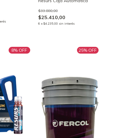
Resurs Caja Automática
$33.880,00
$25.410,00
terés
6
x
$4.235,00
sin interés
8
% OFF
25
% OFF