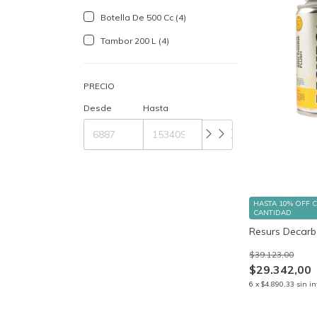
Botella De 500 Cc (4)
Tambor 200 L (4)
PRECIO
Desde
Hasta
HASTA 10% OFF
CANTIDAD
Resurs Decarb
$39.123,00
$29.342,00
6
x
$4.890,33
sin in