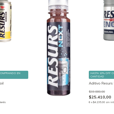
COMPRANDO EN
HASTA 10% OFF
C
CANTIDAD
oil
Aditivo Resurs
$33.880,00
$25.410,00
terés
6
x
$4.235,00
sin in