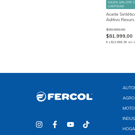
HASTA 10% OFF
CANTIDAD
Aceite Sintéti
Aditivo Resurs
$89.000,00
$81.999,00
6
x
$13.666,50
sin 
AUTO
AGRO
MOTO
INDUS
HOGA