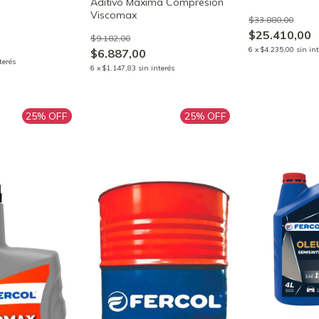
Aditivo Máxima Compresión
Viscomax
$33.880,00
$25.410,00
$9.182,00
6
x
$4.235,00
sin in
$6.887,00
terés
6
x
$1.147,83
sin interés
25
% OFF
25
% OFF