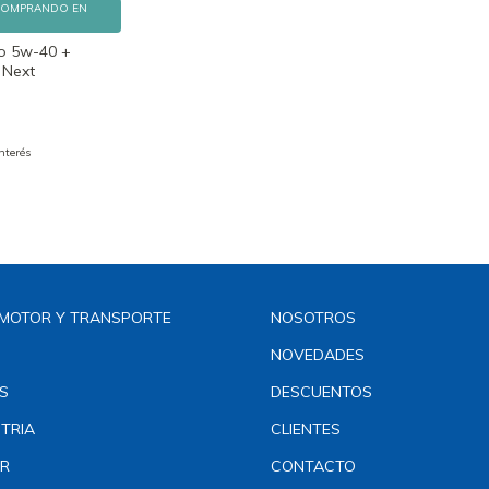
COMPRANDO EN
co 5w-40 +
 Next
interés
MOTOR Y TRANSPORTE
NOSOTROS
NOVEDADES
S
DESCUENTOS
TRIA
CLIENTES
R
CONTACTO