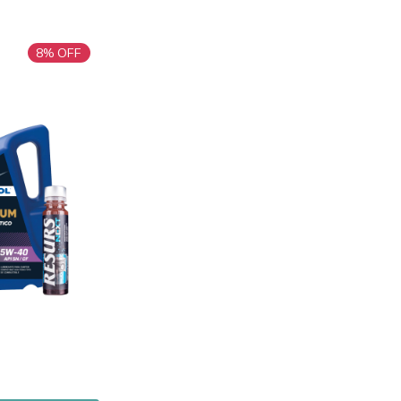
8
% OFF