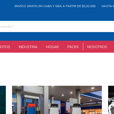
ENVÍOS GRATIS EN CABA Y GBA A PARTIR DE $120.000
HASTA 6 CUOTAS A
MOTOS
INDUSTRIA
HOGAR
PACKS
NOSOTROS