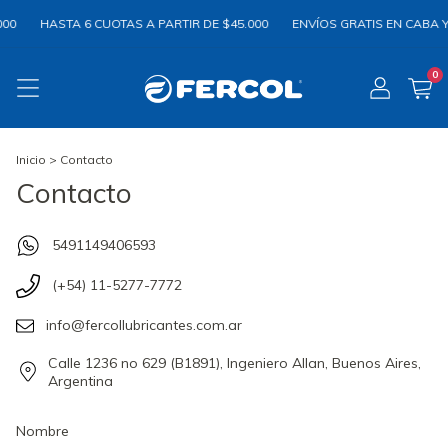
0
HASTA 6 CUOTAS A PARTIR DE $45.000
ENVÍOS GRATIS EN CABA Y G
0
Inicio
>
Contacto
Contacto
5491149406593
(+54) 11-5277-7772
info@fercollubricantes.com.ar
Calle 1236 no 629 (B1891), Ingeniero Allan, Buenos Aires,
Argentina
Nombre